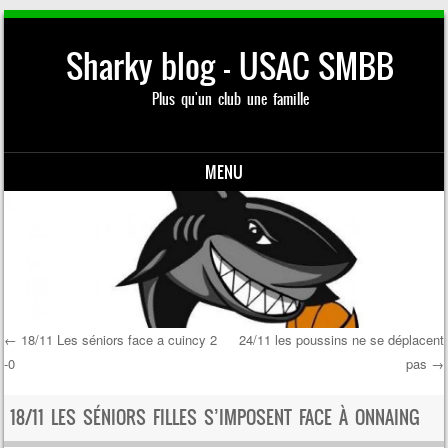
Sharky blog – USAC SMBB
Plus qu'un club une famille
MENU
Skip to content
←
18/11 Les séniors face a cuincy 2
24/11 les poussins ne se déplacent
-0
pas
→
Post navigation
18/11 LES SÉNIORS FILLES S’IMPOSENT FACE À ONNAING