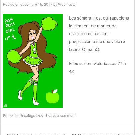
Posted on
décembre 15, 2017
by
Webmaster
Les séniors filles, qui rappelons
le viennent de monter de
division continue leur
progression avec une victoire
face à OnnainG.
Elles sortent victorieuses 77 à
42
Posted in
Uncategorized
|
Leave a comment