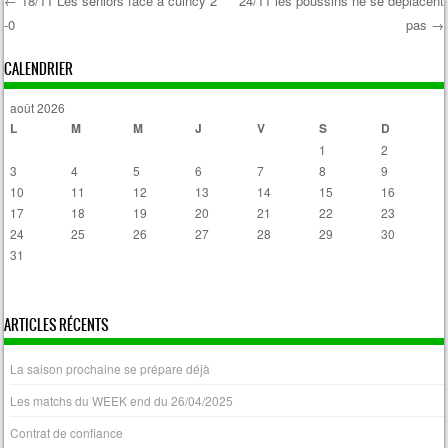
←
18/11 Les séniors face a cuincy 2
24/11 les poussins ne se déplacent
-0
pas
→
Post navigation
CALENDRIER
août 2026
L
M
M
J
V
S
D
1
2
3
4
5
6
7
8
9
10
11
12
13
14
15
16
17
18
19
20
21
22
23
24
25
26
27
28
29
30
31
« Avr
ARTICLES RÉCENTS
La saison prochaine se prépare déjà
Les matchs du WEEK end du 26/04/2025
Contrat de confiance