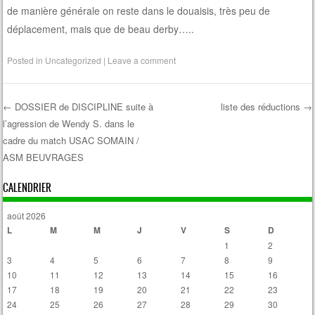
de manière générale on reste dans le douaisis, très peu de
déplacement, mais que de beau derby…..
Posted in
Uncategorized
|
Leave a comment
←
DOSSIER de DISCIPLINE suite à
liste des réductions
→
l’agression de Wendy S. dans le
Post navigation
cadre du match USAC SOMAIN /
ASM BEUVRAGES
CALENDRIER
août 2026
L
M
M
J
V
S
D
1
2
3
4
5
6
7
8
9
10
11
12
13
14
15
16
17
18
19
20
21
22
23
24
25
26
27
28
29
30