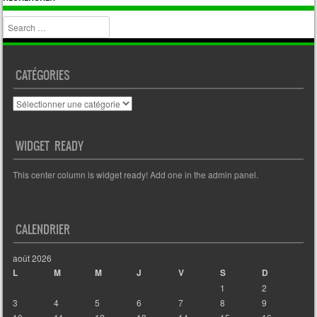
Search
CATÉGORIES
Catégories
WIDGET READY
This center column is widget ready! Add one in the admin panel.
CALENDRIER
août 2026
L
M
M
J
V
S
D
1
2
3
4
5
6
7
8
9