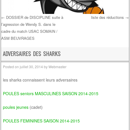
←
DOSSIER de DISCIPLINE suite à
liste des réductions
→
l’agression de Wendy S. dans le
Post navigation
cadre du match USAC SOMAIN /
ASM BEUVRAGES
ADVERSAIRES DES SHARKS
Posted on
juillet 30, 2014
by
Webmaster
les sharks connaissent leurs adversaires
POULES seniors MASCULINES SAISON 2014-2015
poules jeunes
(cadet)
POULES FEMININES SAISON 2014-2015