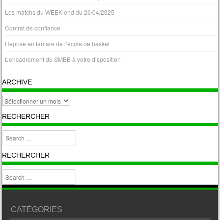
Les matchs du WEEK end du 26/04/2025
Contrat de confiance
Reprise en fanfare de l’école de basket
L’encadrement du SMBB à votre disposition
ARCHIVE
archive
RECHERCHER
Search
RECHERCHER
Search
CATÉGORIES