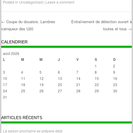
Posted in
Uncategorized
|
Leave a comment
←
Coupe du douaisis. Lambres
Entraînement de détection ouvert à
vainqueur des U20
toutes et tous
→
Post navigation
CALENDRIER
août 2026
L
M
M
J
V
S
D
1
2
3
4
5
6
7
8
9
10
11
12
13
14
15
16
17
18
19
20
21
22
23
24
25
26
27
28
29
30
31
« Avr
ARTICLES RÉCENTS
La saison prochaine se prépare déjà