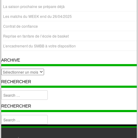
La saison prochaine se prépare déjà
Les matchs du WEEK end du 26/04/2025
Contrat de confiance
Reprise en fanfare de l’école de basket
L’encadrement du SMBB à votre disposition
ARCHIVE
archive
RECHERCHER
Search
RECHERCHER
Search