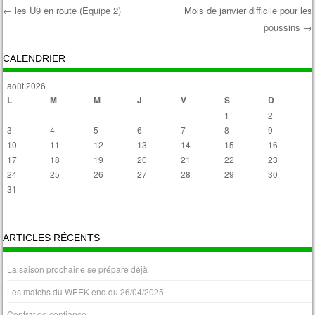
←
les U9 en route (Equipe 2)
Mois de janvier difficile pour les
poussins
→
Post navigation
CALENDRIER
août 2026
L
M
M
J
V
S
D
1
2
3
4
5
6
7
8
9
10
11
12
13
14
15
16
17
18
19
20
21
22
23
24
25
26
27
28
29
30
31
« Avr
ARTICLES RÉCENTS
La saison prochaine se prépare déjà
Les matchs du WEEK end du 26/04/2025
Contrat de confiance