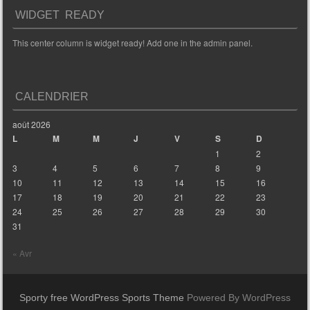
WIDGET READY
This center column is widget ready! Add one in the admin panel.
CALENDRIER
août 2026
L
M
M
J
V
S
D
1
2
3
4
5
6
7
8
9
10
11
12
13
14
15
16
17
18
19
20
21
22
23
24
25
26
27
28
29
30
31
« Avr
Sporty free WordPress Sports Theme
Powered By WordPress