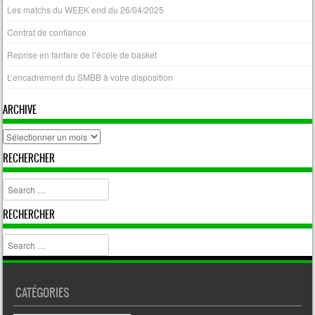
Les matchs du WEEK end du 26/04/2025
Contrat de confiance
Reprise en fanfare de l’école de basket
L’encadrement du SMBB à votre disposition
ARCHIVE
archive
RECHERCHER
Search
RECHERCHER
Search
CATÉGORIES