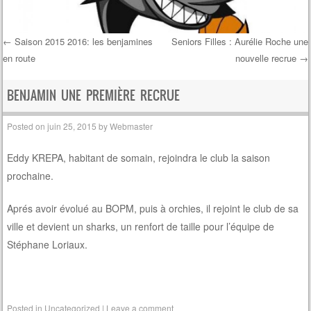
←
Saison 2015 2016: les benjamines
Seniors Filles : Aurélie Roche une
en route
nouvelle recrue
→
Post navigation
BENJAMIN UNE PREMIÈRE RECRUE
Posted on
juin 25, 2015
by
Webmaster
Eddy KREPA, habitant de somain, rejoindra le club la saison
prochaine.
Aprés avoir évolué au BOPM, puis à orchies, il rejoint le club de sa
ville et devient un sharks, un renfort de taille pour l’équipe de
Stéphane Loriaux.
Posted in
Uncategorized
|
Leave a comment