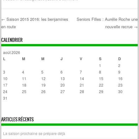
←
Saison 2015 2016: les benjamines
Seniors Filles : Aurélie Roche une
en route
nouvelle recrue
→
Post navigation
CALENDRIER
août 2026
L
M
M
J
V
S
D
1
2
3
4
5
6
7
8
9
10
11
12
13
14
15
16
17
18
19
20
21
22
23
24
25
26
27
28
29
30
31
« Avr
ARTICLES RÉCENTS
La saison prochaine se prépare déjà