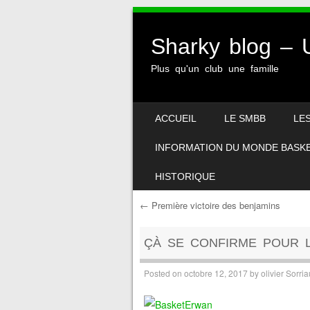
Sharky blog 
Plus qu'un club une famille
SKIP TO CONTENT
ACCUEIL
LE SMBB
LE
MENU
INFORMATION DU MONDE BASK
HISTORIQUE
←
Première victoire des benjamins
Post navigation
ÇÀ SE CONFIRME POUR L
Posted on
octobre 12, 2017
by
olivier Sorria