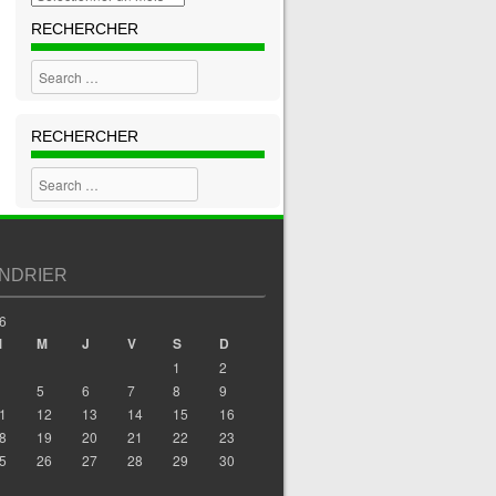
RECHERCHER
Search
RECHERCHER
Search
NDRIER
6
M
M
J
V
S
D
1
2
5
6
7
8
9
1
12
13
14
15
16
8
19
20
21
22
23
5
26
27
28
29
30