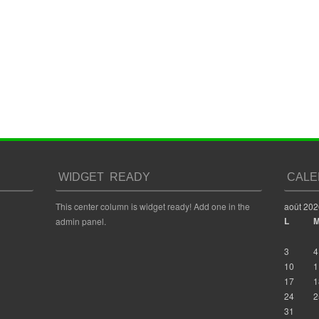
WIDGET READY
CALE
This center column is widget ready! Add one in the
août 202
L
admin panel.
3
4
10
1
17
1
24
2
31