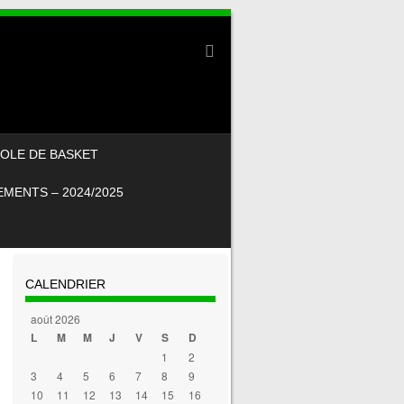
OLE DE BASKET
MENTS – 2024/2025
CALENDRIER
août 2026
L
M
M
J
V
S
D
1
2
3
4
5
6
7
8
9
10
11
12
13
14
15
16