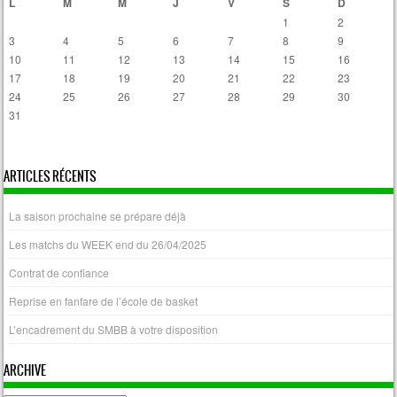
L
M
M
J
V
S
D
1
2
3
4
5
6
7
8
9
10
11
12
13
14
15
16
17
18
19
20
21
22
23
24
25
26
27
28
29
30
31
« Avr
ARTICLES RÉCENTS
La saison prochaine se prépare déjà
Les matchs du WEEK end du 26/04/2025
Contrat de confiance
Reprise en fanfare de l’école de basket
L’encadrement du SMBB à votre disposition
ARCHIVE