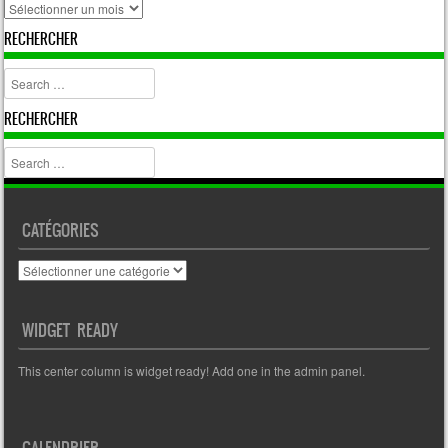
archive
RECHERCHER
Search
RECHERCHER
Search
CATÉGORIES
Catégories
WIDGET READY
This center column is widget ready! Add one in the admin panel.