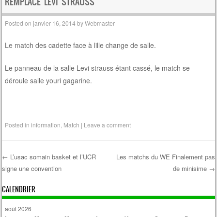
REMPLACE LEVI STRAUSS
Posted on
janvier 16, 2014
by
Webmaster
Le match des cadette face à lille change de salle.
Le panneau de la salle Levi strauss étant cassé, le match se
déroule salle youri gagarine.
Posted in
information
,
Match
|
Leave a comment
←
L’usac somain basket et l’UCR
Les matchs du WE Finalement pas
signe une convention
de minisime
→
Post navigation
CALENDRIER
août 2026