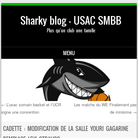
Sharky blog – USAC SMBB
Plus qu'un club une famille
MENU
Skip to content
←
L’usac somain basket et l’UCR
Les matchs du WE Finalement pas
signe une convention
de minisime
→
Post navigation
CADETTE : MODIFICATION DE LA SALLE YOURI GAGARINE