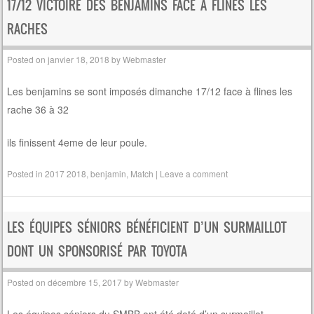
17/12 VICTOIRE DES BENJAMINS FACE À FLINES LES
RACHES
Posted on
janvier 18, 2018
by
Webmaster
Les benjamins se sont imposés dimanche 17/12 face à flines les
rache 36 à 32
ils finissent 4eme de leur poule.
Posted in
2017 2018
,
benjamin
,
Match
|
Leave a comment
LES ÉQUIPES SÉNIORS BÉNÉFICIENT D’UN SURMAILLOT
DONT UN SPONSORISÉ PAR TOYOTA
Posted on
décembre 15, 2017
by
Webmaster
Les équipes séniors du SMBB ont été doté d’un surmaillot