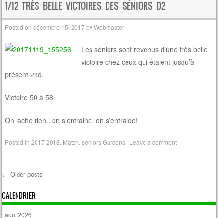
1/12 TRÈS BELLE VICTOIRES DES SÉNIORS D2
Posted on
décembre 15, 2017
by
Webmaster
Les séniors sont revenus d’une très belle
victoire chez ceux qui étaient jusqu’à
présent 2nd.
Victoire 50 à 58.
On lache rien.. on s’entraine, on s’entraide!
Posted in
2017 2018
,
Match
,
séniors Garcons
|
Leave a comment
←
Older posts
Post navigation
CALENDRIER
août 2026