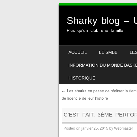
Sharky blog 
Plus qu'un club une famille
SKIP TO CONTENT
ACCUEIL
LE SMBB
LE
MENU
INFORMATION DU MONDE BASK
HISTORIQUE
←
Les sharks en passe de réaliser la 3e
de licencié de leur histoire
Post navigation
C’EST FAIT, 3ÈME PERF
Posted on
janvier 25, 2015
by
Webmaster