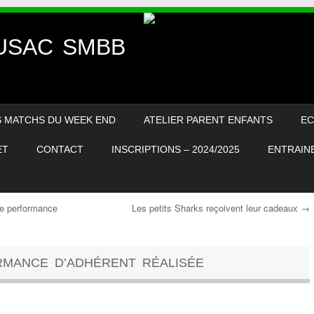
– USAC SMBB
S MATCHS DU WEEK END
ATELIER PARENT ENFANTS
EC
ET
CONTACT
INSCRIPTIONS – 2024/2025
ENTRAINE
me performance
Les petits Sharks reçoivent leur cadeaux
→
ORMANCE D’ADHÉRENT RÉALISÉE