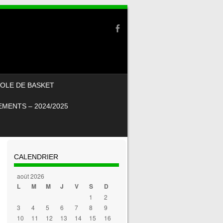
OLE DE BASKET
MENTS – 2024/2025
CALENDRIER
août 2026
L
M
M
J
V
S
D
1
2
3
4
5
6
7
8
9
10
11
12
13
14
15
16