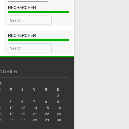
RECHERCHER
Search
RECHERCHER
Search
NDRIER
6
M
M
J
V
S
D
1
2
5
6
7
8
9
1
12
13
14
15
16
8
19
20
21
22
23
5
26
27
28
29
30