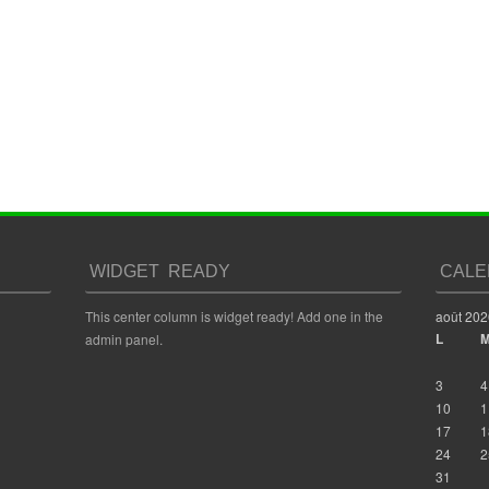
WIDGET READY
CALE
This center column is widget ready! Add one in the
août 202
L
admin panel.
3
4
10
1
17
1
24
2
31