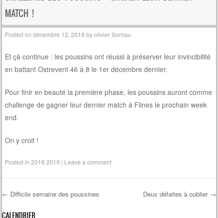
MATCH !
Posted on
décembre 12, 2018
by
olivier Sorriau
Et çà continue : les poussins ont réussi à préserver leur invincibilité
en battant Ostrevent 46 à 8 le 1er décembre dernier.
Pour finir en beauté la première phase, les poussins auront comme
challenge de gagner leur dernier match à Flines le prochain week
end.
On y croit !
Posted in
2018 2019
|
Leave a comment
←
Difficile semaine des poussines
Deux défaites à oublier
→
Post navigation
CALENDRIER