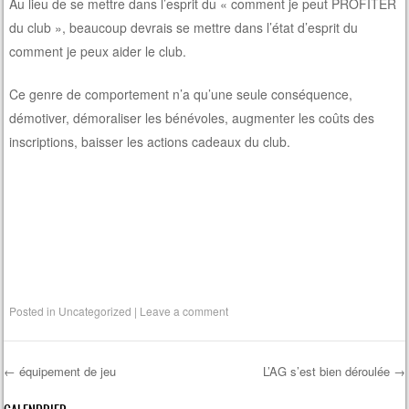
Au lieu de se mettre dans l’esprit du « comment je peut PROFITER
du club », beaucoup devrais se mettre dans l’état d’esprit du
comment je peux aider le club.
Ce genre de comportement n’a qu’une seule conséquence,
démotiver, démoraliser les bénévoles, augmenter les coûts des
inscriptions, baisser les actions cadeaux du club.
Posted in
Uncategorized
|
Leave a comment
←
équipement de jeu
L’AG s’est bien déroulée
→
Post navigation