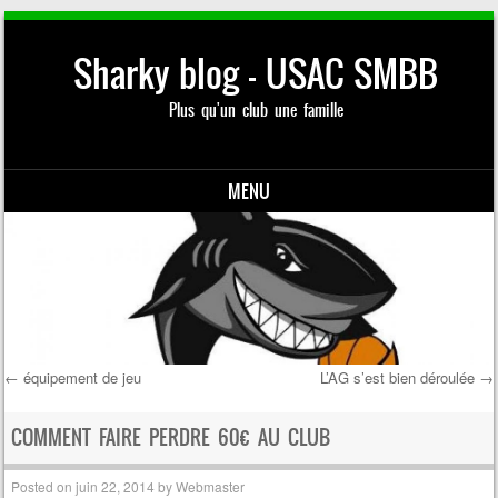
Sharky blog – USAC SMBB
Plus qu'un club une famille
MENU
Skip to content
←
équipement de jeu
L’AG s’est bien déroulée
→
Post navigation
COMMENT FAIRE PERDRE 60€ AU CLUB
Posted on
juin 22, 2014
by
Webmaster