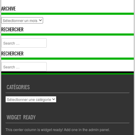
ARCHIVE
archive
RECHERCHER
Search
RECHERCHER
Search
CATÉGORIES
Catégories
WIDGET READY
This center column is widget ready! Add one in the admin panel.