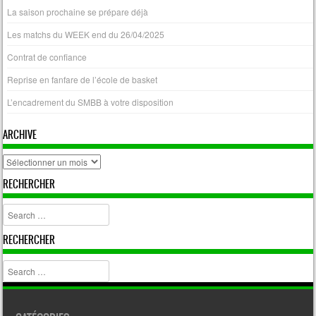
La saison prochaine se prépare déjà
Les matchs du WEEK end du 26/04/2025
Contrat de confiance
Reprise en fanfare de l’école de basket
L’encadrement du SMBB à votre disposition
ARCHIVE
archive
RECHERCHER
Search
RECHERCHER
Search