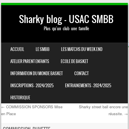
Sharky blog – USAC SMBB
Plus qu'un club une famille
SKIP TO CONTENT
ACCUEIL
LE SMBB
LES MATCHS DU WEEK END
MENU
ATELIER PARENT ENFANTS
ECOLE DE BASKET
INFORMATION DU MONDE BASKET
CONTACT
INSCRIPTIONS – 2024/2025
ENTRAINEMENTS – 2024/2025
HISTORIQUE
←
COMMISSION SPONSORS Mise
Sharky street ball encore une
en Place
réussite.
→
Post navigation