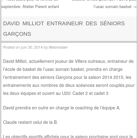
septembre: Atelier Parent enfant
l’usac somain basket
→
Post navigation
DAVID MILLIOT ENTRAINEUR DES SÉNIORS
GARÇONS
Posted on
juin 30, 2014
by
Webmaster
David Milliot, actuellement joueur de Villers outreaux, entraineur de
l’école de basket de l’usac somain basket, prendra en charge
l’entrainement des séniors Garçons pour la saison 2014 2015, les
entrainements aux nombres de deux scéances seront couplés pour
les deux équipes et ouvert au U20/ Cadet 2 et cadet 3
David prendra en outre en charge le coaching de l’équipe A.
Claude restant celui de la B.
Les objectifs sportifs affichés pour la saison prochaine sont pour la