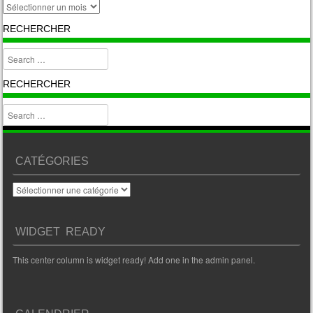
archive
RECHERCHER
Search
RECHERCHER
Search
CATÉGORIES
Catégories
WIDGET READY
This center column is widget ready! Add one in the admin panel.