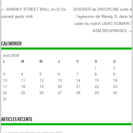
←
SHARKY STREET BALL (3×3) Ce
DOSSIER de DISCIPLINE suite à
samedi aprés midi
l’agression de Wendy S. dans le
Post navigation
cadre du match USAC SOMAIN /
ASM BEUVRAGES
→
CALENDRIER
août 2026
L
M
M
J
V
S
D
1
2
3
4
5
6
7
8
9
10
11
12
13
14
15
16
17
18
19
20
21
22
23
24
25
26
27
28
29
30
31
« Avr
ARTICLES RÉCENTS
La saison prochaine se prépare déjà