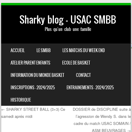
Sharky blog – USAC SMBB
Plus qu'un club une famille
SKIP TO CONTENT
ACCUEIL
LE SMBB
LES MATCHS DU WEEK END
MENU
ATELIER PARENT ENFANTS
ECOLE DE BASKET
INFORMATION DU MONDE BASKET
CONTACT
INSCRIPTIONS – 2024/2025
ENTRAINEMENTS – 2024/2025
HISTORIQUE
←
SHARKY STREET BALL (3×3) Ce
DOSSIER de DISCIPLINE suite à
samedi aprés midi
l’agression de Wendy S. dans le
Post navigation
cadre du match USAC SOMAIN /
ASM BEUVRAGES
→