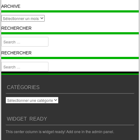
ARCHIVE
archive
RECHERCHER
Search
RECHERCHER
Search
CATÉGORIES
Catégories
WIDGET READY
This center column is widget ready! Add one in the admin panel.