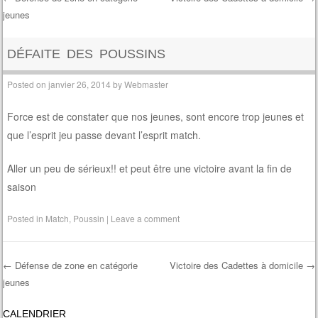
jeunes
Post navigation
DÉFAITE DES POUSSINS
Posted on
janvier 26, 2014
by
Webmaster
Force est de constater que nos jeunes, sont encore trop jeunes et
que l’esprit jeu passe devant l’esprit match.
Aller un peu de sérieux!! et peut être une victoire avant la fin de
saison
Posted in
Match
,
Poussin
|
Leave a comment
←
Défense de zone en catégorie
Victoire des Cadettes à domicile
→
jeunes
Post navigation
CALENDRIER