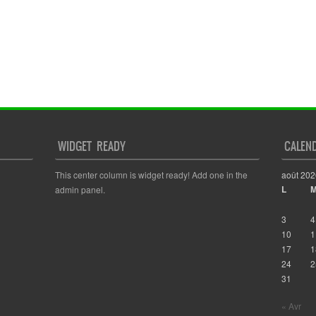
WIDGET READY
CALEN
This center column is widget ready! Add one in the
août 202
L
admin panel.
3
4
10
1
17
1
24
2
31
« Avr