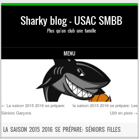
Sharky blog – USAC SMBB
Plus qu'un club une famille
MENU
Skip to content
←
La saison 2015 2016 se prépare:
la saison 2015 2016 se prépare: Les
Séniors Garçons
U20 en piste
→
Post navigation
LA SAISON 2015 2016 SE PRÉPARE: SÉNIORS FILLES