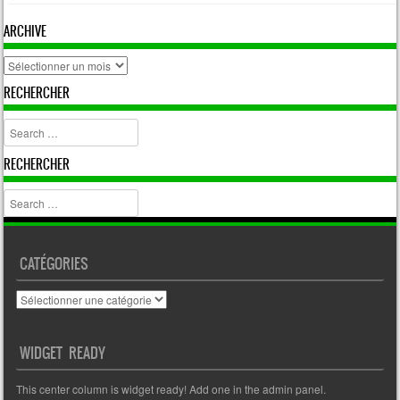
ARCHIVE
archive
RECHERCHER
Search
RECHERCHER
Search
CATÉGORIES
Catégories
WIDGET READY
This center column is widget ready! Add one in the admin panel.