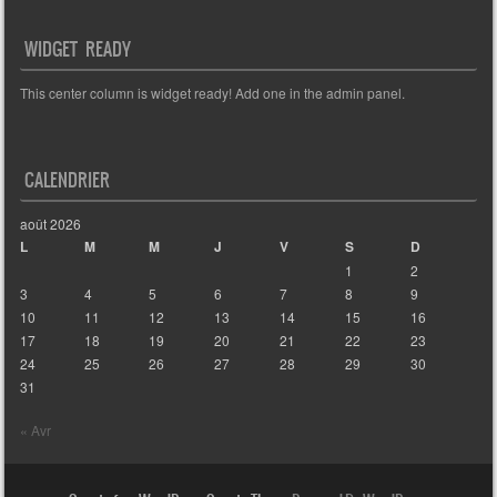
WIDGET READY
This center column is widget ready! Add one in the admin panel.
CALENDRIER
août 2026
L
M
M
J
V
S
D
1
2
3
4
5
6
7
8
9
10
11
12
13
14
15
16
17
18
19
20
21
22
23
24
25
26
27
28
29
30
31
« Avr