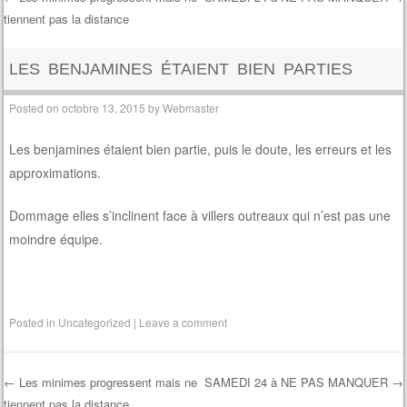
tiennent pas la distance
Post navigation
LES BENJAMINES ÉTAIENT BIEN PARTIES
Posted on
octobre 13, 2015
by
Webmaster
Les benjamines étaient bien partie, puis le doute, les erreurs et les
approximations.
Dommage elles s’inclinent face à villers outreaux qui n’est pas une
moindre équipe.
Posted in
Uncategorized
|
Leave a comment
←
Les minimes progressent mais ne
SAMEDI 24 à NE PAS MANQUER
→
tiennent pas la distance