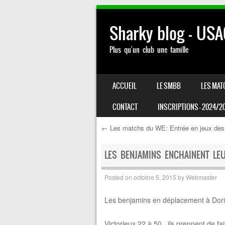
Sharky blog – US
Plus qu'un club une famille
SKIP TO CONTENT
ACCUEIL
LE SMBB
LES MAT
MENU
CONTACT
INSCRIPTIONS – 2024/2
←
Les matchs du WE: Entrée en jeux des
Post navigation
LES BENJAMINS ENCHAINENT LE
Posted on
octobre 5, 2015
by
Webmaster
Les benjamins en déplacement à Dorig
Victorieux 22 à 50 , ils prennent de f