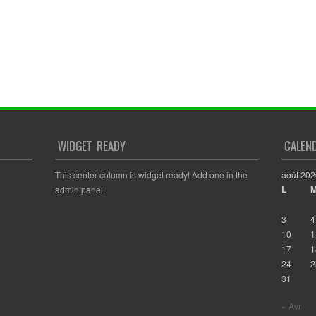
WIDGET READY
CALEN
This center column is widget ready! Add one in the
août 202
L
admin panel.
3
4
10
1
17
1
24
2
31
« Avr