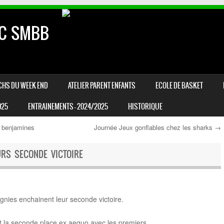
AC SMBB
CHS DU WEEK END
ATELIER PARENT ENFANTS
ECOLE DE BASKET
025
ENTRAINEMENTS – 2024/2025
HISTORIQUE
 benjamines
Journée Jeux gonflables chez les sharks
→
URS SECONDE VICTOIRE
nies enchainent leur seconde victoire.
ait la seconde place ex aequo avec les premiers.