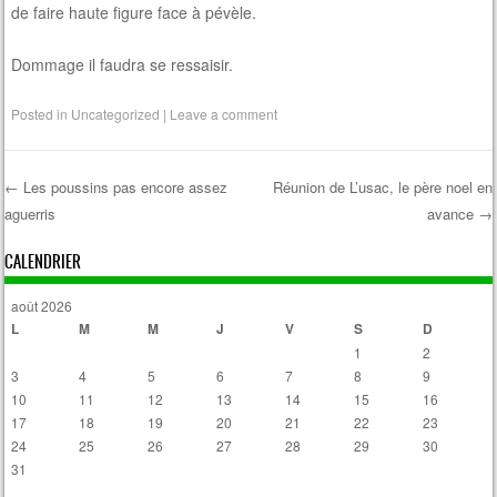
de faire haute figure face à pévèle.
Dommage il faudra se ressaisir.
Posted in
Uncategorized
|
Leave a comment
←
Les poussins pas encore assez
Réunion de L’usac, le père noel en
aguerris
avance
→
Post navigation
CALENDRIER
août 2026
L
M
M
J
V
S
D
1
2
3
4
5
6
7
8
9
10
11
12
13
14
15
16
17
18
19
20
21
22
23
24
25
26
27
28
29
30
31