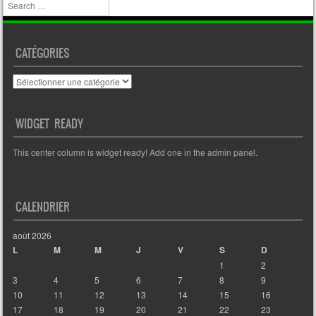
Search
CATÉGORIES
Catégories
WIDGET READY
This center column is widget ready! Add one in the admin panel.
CALENDRIER
août 2026
L
M
M
J
V
S
D
1
2
3
4
5
6
7
8
9
10
11
12
13
14
15
16
17
18
19
20
21
22
23