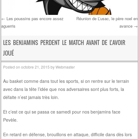
←
Les poussins pas encore assez
Réunion de L’usac, le père noel en
aguerris
avance
→
Post navigation
LES BENJAMINS PERDENT LE MATCH AVANT DE L’AVOIR
JOUÉ
Posted on
octobre 21, 2015
by
Webmaster
Au basket comme dans tout les sports, si on rentre sur le terrain
avec dans la tête l’idée que nos adversaires sont plus forts, la
défaite n’est jamais très loin.
Et c’est ce qui se passa ce samedi pour nos benjamins face
Pevèle.
En retard en défense, brouillons en attaque, difficile dans dès lors