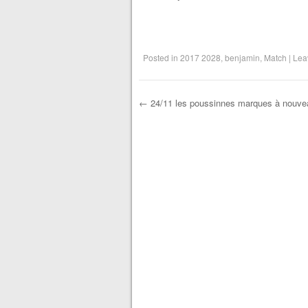
Posted in
2017 2028
,
benjamin
,
Match
|
Lea
←
24/11 les poussinnes marques à nouvea
Post navigation