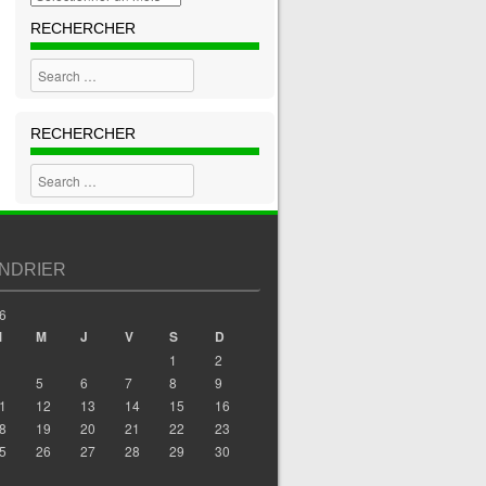
RECHERCHER
Search
RECHERCHER
Search
NDRIER
6
M
M
J
V
S
D
1
2
5
6
7
8
9
1
12
13
14
15
16
8
19
20
21
22
23
5
26
27
28
29
30