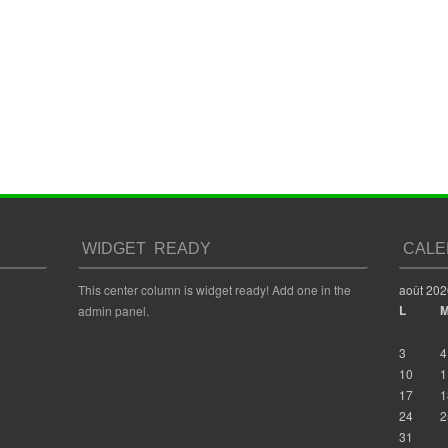
WIDGET READY
CALE
This center column is widget ready! Add one in the
août 202
L
admin panel.
3
4
10
1
17
1
24
2
31