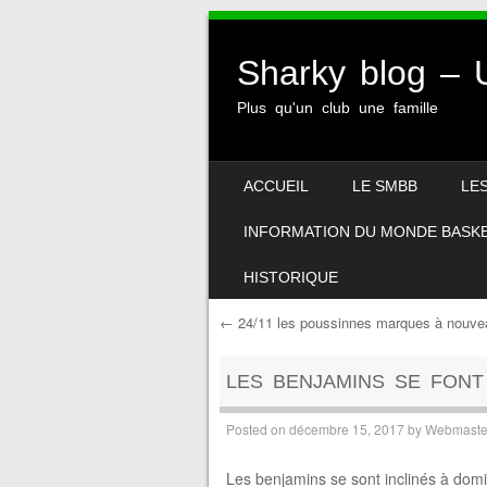
Sharky blog 
Plus qu'un club une famille
SKIP TO CONTENT
ACCUEIL
LE SMBB
LE
MENU
INFORMATION DU MONDE BASK
HISTORIQUE
←
24/11 les poussinnes marques à nouvea
Post navigation
LES BENJAMINS SE FONT
Posted on
décembre 15, 2017
by
Webmaste
Les benjamins se sont inclinés à domi