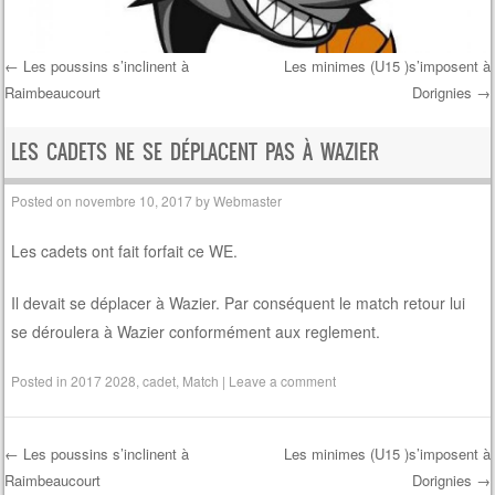
←
Les poussins s’inclinent à
Les minimes (U15 )s’imposent à
Raimbeaucourt
Dorignies
→
Post navigation
LES CADETS NE SE DÉPLACENT PAS À WAZIER
Posted on
novembre 10, 2017
by
Webmaster
Les cadets ont fait forfait ce WE.
Il devait se déplacer à Wazier. Par conséquent le match retour lui
se déroulera à Wazier conformément aux reglement.
Posted in
2017 2028
,
cadet
,
Match
|
Leave a comment
←
Les poussins s’inclinent à
Les minimes (U15 )s’imposent à
Raimbeaucourt
Dorignies
→