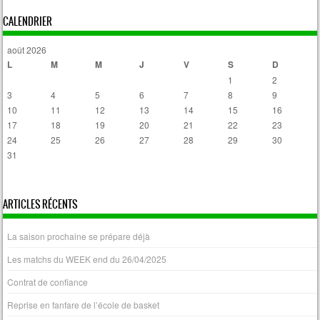
Post navigation
CALENDRIER
août 2026
L
M
M
J
V
S
D
1
2
3
4
5
6
7
8
9
10
11
12
13
14
15
16
17
18
19
20
21
22
23
24
25
26
27
28
29
30
31
« Avr
ARTICLES RÉCENTS
La saison prochaine se prépare déjà
Les matchs du WEEK end du 26/04/2025
Contrat de confiance
Reprise en fanfare de l’école de basket