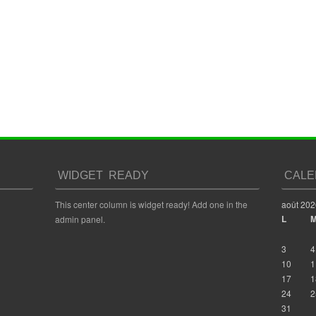
WIDGET READY
CALE
This center column is widget ready! Add one in the
août 202
L
admin panel.
3
4
10
1
17
1
24
2
31