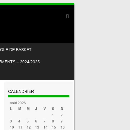
OLE DE BASKET
MENTS – 2024/2025
CALENDRIER
août 2026
L
M
M
J
V
S
D
1
2
3
4
5
6
7
8
9
10
11
12
13
14
15
16