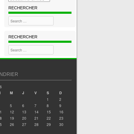
RECHERCHER
Search
RECHERCHER
Search
NDRIER
6
M
M
J
V
S
D
1
2
5
6
7
8
9
1
12
13
14
15
16
8
19
20
21
22
23
5
26
27
28
29
30