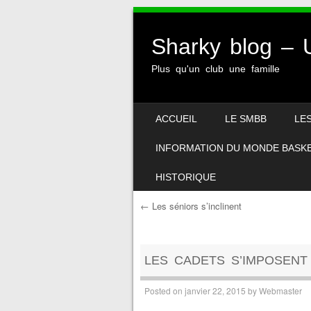
Sharky blog 
Plus qu'un club une famille
SKIP TO CONTENT
ACCUEIL
LE SMBB
LE
MENU
INFORMATION DU MONDE BASK
HISTORIQUE
←
Les séniors s’inclinent
Post navigation
LES CADETS S’IMPOSENT
Posted on
janvier 22, 2015
by
Webmaster