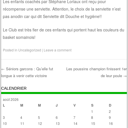
Les enfants coachés par Stéphane Loriaux ont reçu pour
récompense une serviette. Attention, le choix de la serviette n’est
pas anodin car qui dit Serviette dit Douche et hygiène!!
Le Club est très fier de ces enfants qui portent haut les couleurs du
basket somainois!
Posted in
Uncategorized
|
Leave a comment
←
Séniors garcons : Qu’elle fut
Les poussins champion finissent 1er
longue à venir cette victoire
de leur poule
→
Post navigation
CALENDRIER
août 2026
L
M
M
J
V
S
D
1
2
3
4
5
6
7
8
9
10
11
12
13
14
15
16