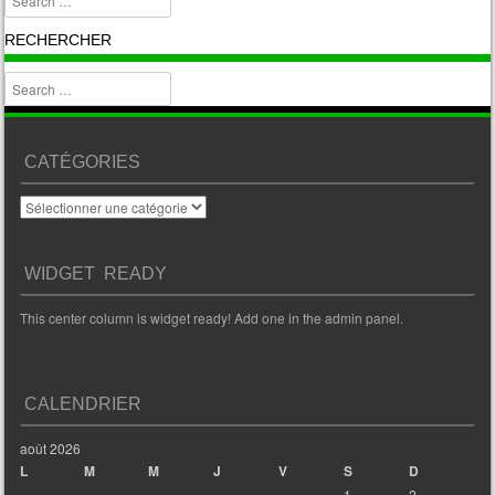
RECHERCHER
Search
CATÉGORIES
Catégories
WIDGET READY
This center column is widget ready! Add one in the admin panel.
CALENDRIER
août 2026
L
M
M
J
V
S
D
1
2