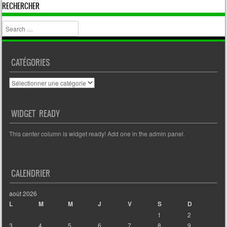
RECHERCHER
Search
CATÉGORIES
Catégories
WIDGET READY
This center column is widget ready! Add one in the admin panel.
CALENDRIER
août 2026
L
M
M
J
V
S
D
1
2
3
4
5
6
7
8
9