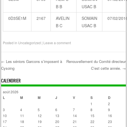
B B
USAC B
0D3SE1M
2167
AVELIN
SOMAIN
07/02/201
B C
USAC B
Posted in
Uncategorized
|
Leave a comment
←
Les séniors Garcons s’imposent à
Renouvellement du Comité directeur
Cysoing
C’est cette année.
→
Post navigation
CALENDRIER
août 2026
L
M
M
J
V
S
D
1
2
3
4
5
6
7
8
9
10
11
12
13
14
15
16
17
18
19
20
21
22
23