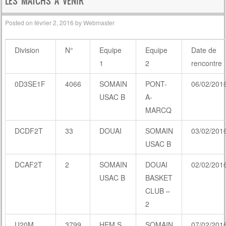
LES MATCHS À VENIR
Posted on
février 2, 2016
by
Webmaster
Division
N°
Equipe
Equipe
Date de
1
2
rencontre
0D3SE1F
4066
SOMAIN
PONT-
06/02/201
USAC B
A-
MARCQ
DCDF2T
33
DOUAI
SOMAIN
03/02/201
USAC B
DCAF2T
2
SOMAIN
DOUAI
02/02/201
USAC B
BASKET
CLUB –
2
U20M
3799
HEM S
SOMAIN
07/02/201