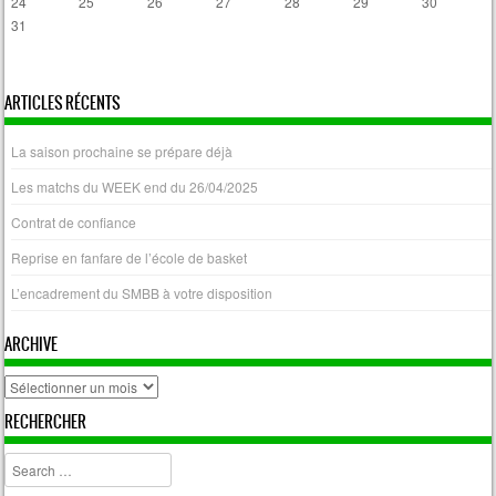
24
25
26
27
28
29
30
31
« Avr
ARTICLES RÉCENTS
La saison prochaine se prépare déjà
Les matchs du WEEK end du 26/04/2025
Contrat de confiance
Reprise en fanfare de l’école de basket
L’encadrement du SMBB à votre disposition
ARCHIVE
archive
RECHERCHER
Search