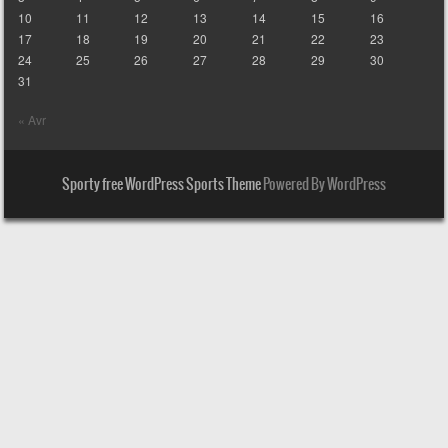
10
11
12
13
14
15
16
17
18
19
20
21
22
23
24
25
26
27
28
29
30
31
« Avr
Sporty free WordPress Sports Theme
Powered By WordPress