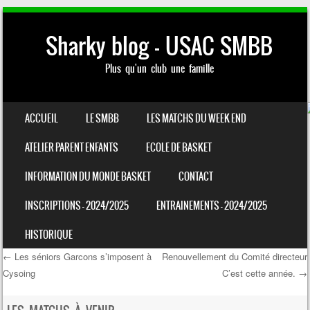
Sharky blog – USAC SMBB
Plus qu'un club une famille
SKIP TO CONTENT
ACCUEIL
LE SMBB
LES MATCHS DU WEEK END
MENU
ATELIER PARENT ENFANTS
ECOLE DE BASKET
INFORMATION DU MONDE BASKET
CONTACT
INSCRIPTIONS – 2024/2025
ENTRAINEMENTS – 2024/2025
HISTORIQUE
←
Les séniors Garcons s’imposent à
Renouvellement du Comité directeur
Cysoing
C’est cette année.
→
Post navigation