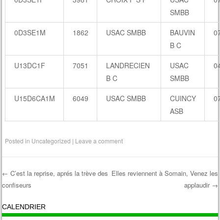
SMBB
0D3SE1M
1862
USAC SMBB
BAUVIN
0
B C
U13DC1F
7051
LANDRECIEN
USAC
0
B C
SMBB
U15D6CA1M
6049
USAC SMBB
CUINCY
0
ASB
Posted in
Uncategorized
|
Leave a comment
←
C’est la reprise, aprés la trève des
Elles reviennent à Somain, Venez les
confiseurs
applaudir
→
Post navigation
CALENDRIER