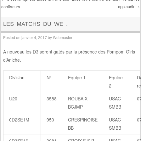
confiseurs
applaudir
→
Post navigation
LES MATCHS DU WE :
Posted on
janvier 4, 2017
by
Webmaster
A nouveau les D3 seront gatés par la présence des Pompom Girls
d’Aniche.
Division
N°
Equipe 1
Equipe
D
2
r
U20
3588
ROUBAIX
USAC
0
BCJMP
SMBB
0D2SE1M
950
CRESPINOISE
USAC
0
BB
SMBB
0D3SE1F
3981
CROIX F S P
USAC
0