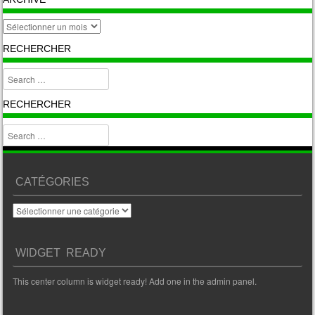
archive
RECHERCHER
Search
RECHERCHER
Search
CATÉGORIES
Catégories
WIDGET READY
This center column is widget ready! Add one in the admin panel.