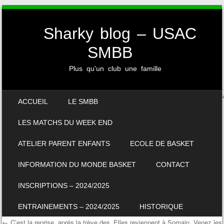
Sharky blog – USAC
SMBB
Plus qu'un club une famille
SKIP TO CONTENT
ACCUEIL
LE SMBB
MENU
LES MATCHS DU WEEK END
ATELIER PARENT ENFANTS
ECOLE DE BASKET
INFORMATION DU MONDE BASKET
CONTACT
INSCRIPTIONS – 2024/2025
ENTRAINEMENTS – 2024/2025
HISTORIQUE
←
C’est la reprise, aprés la trève des
Elles reviennent à Somain, Venez les