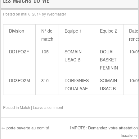
LES MATCHS DU WE
Posted on
mai 6, 2014
by
Webmaster
Division
N° de
Equipe 1
Equipe 2
Date
match
renc
DD1PO2F
105
SOMAIN
DOUAI
10/0
USAC B
BASKET
FEMININ
DD3PO2M
310
DORIGNIES
SOMAIN
10/0
DOUAI AAE
USAC B
Posted in
Match
|
Leave a comment
←
porte ouverte au comité
IMPOTS: Demandez votre attestation
fiscale
→