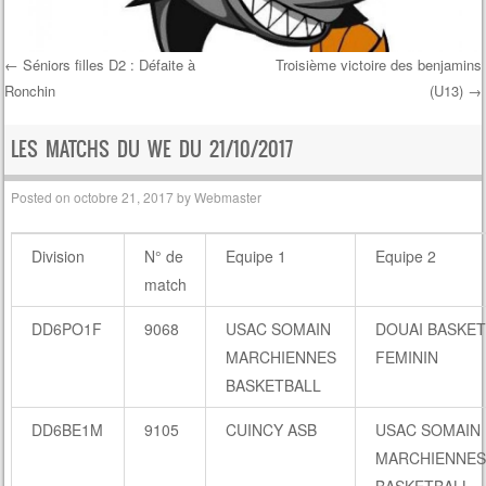
←
Séniors filles D2 : Défaite à
Troisième victoire des benjamins
Ronchin
(U13)
→
Post navigation
LES MATCHS DU WE DU 21/10/2017
Posted on
octobre 21, 2017
by
Webmaster
Division
N° de
Equipe 1
Equipe 2
match
DD6PO1F
9068
USAC SOMAIN
DOUAI BASKET
MARCHIENNES
FEMININ
BASKETBALL
DD6BE1M
9105
CUINCY ASB
USAC SOMAIN
MARCHIENNES
BASKETBALL