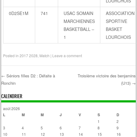
LOURCHOIS
0D2SE1M
741
USAC SOMAIN
ASSOCIATION
MARCHIENNES
SPORTIVE
BASKETBALL –
BASKET
1
LOURCHOIS
Posted in
2017 2028
,
Match
|
Leave a comment
←
Séniors filles D2 : Défaite à
Troisième victoire des benjamins
Ronchin
(U13)
→
Post navigation
CALENDRIER
août 2026
L
M
M
J
V
S
D
1
2
3
4
5
6
7
8
9
10
11
12
13
14
15
16