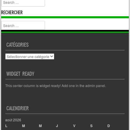
Search
RECHERCHER
Search
CATÉGORIES
Catégories
WIDGET READY
This center column is widget ready! Add one in the admin panel.
CALENDRIER
août 2026
L
M
M
J
V
S
D