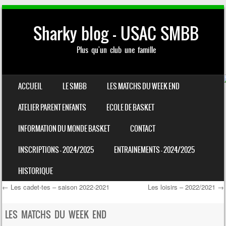
Sharky blog – USAC SMBB
Plus qu'un club une famille
SKIP TO CONTENT
ACCUEIL
LE SMBB
LES MATCHS DU WEEK END
MENU
ATELIER PARENT ENFANTS
ECOLE DE BASKET
INFORMATION DU MONDE BASKET
CONTACT
INSCRIPTIONS – 2024/2025
ENTRAINEMENTS – 2024/2025
HISTORIQUE
←
Les cadet-tes – saison 2022-2021
Les loisirs – 2022/2021
→
Post navigation
LES MATCHS DU WEEK END