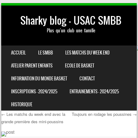
Sharky blog – USAC SMBB
Plus qu'un club une famille
SKIP TO CONTENT
ACCUEIL
LE SMBB
LES MATCHS DU WEEK END
MENU
ATELIER PARENT ENFANTS
ECOLE DE BASKET
INFORMATION DU MONDE BASKET
CONTACT
INSCRIPTIONS – 2024/2025
ENTRAINEMENTS – 2024/2025
HISTORIQUE
←
Les matchs du week end avec la
Toujours en rodage les poussines
→
grande première des mini-poussins
Post navigation