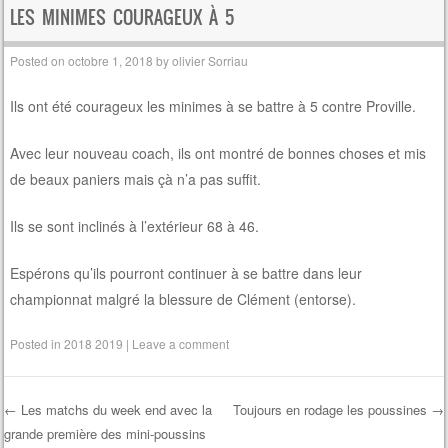
LES MINIMES COURAGEUX À 5
Posted on
octobre 1, 2018
by
olivier Sorriau
Ils ont été courageux les minimes à se battre à 5 contre Proville.
Avec leur nouveau coach, ils ont montré de bonnes choses et mis
de beaux paniers mais çà n’a pas suffit.
Ils se sont inclinés à l’extérieur 68 à 46.
Espérons qu’ils pourront continuer à se battre dans leur
championnat malgré la blessure de Clément (entorse).
Posted in
2018 2019
|
Leave a comment
←
Les matchs du week end avec la
Toujours en rodage les poussines
→
grande première des mini-poussins
Post navigation