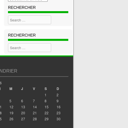
RECHERCHER
Search
RECHERCHER
Search
NDRIER
6
M
M
J
V
S
D
1
2
5
6
7
8
9
1
12
13
14
15
16
8
19
20
21
22
23
5
26
27
28
29
30