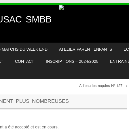
– USAC SMBB
S MATCHS DU WEEK END
ATELIER PARENT ENFANTS
EC
ET
CONTACT
INSCRIPTIONS – 2024/2025
ENTRAINE
A l’eau les requins N° 127
→
NNENT PLUS NOMBREUSES
t a été accepté et est en cours.