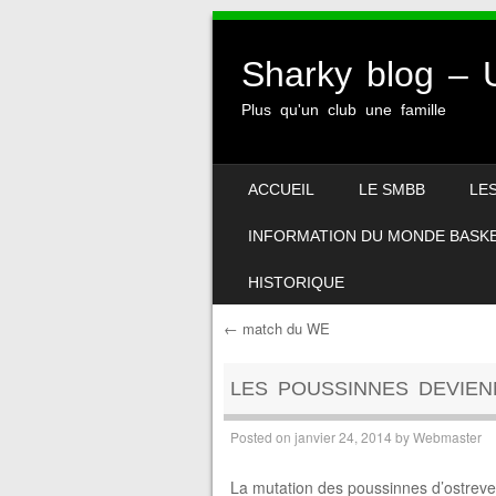
Sharky blog 
Plus qu'un club une famille
SKIP TO CONTENT
ACCUEIL
LE SMBB
LE
MENU
INFORMATION DU MONDE BASK
HISTORIQUE
←
match du WE
Post navigation
LES POUSSINNES DEVIE
Posted on
janvier 24, 2014
by
Webmaster
La mutation des poussinnes d’ostreven