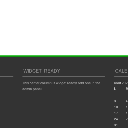
WIDGET READY
CALE
This center column is widget ready! Add one in the
août 202
L
admin panel.
3
4
10
1
17
1
24
2
31