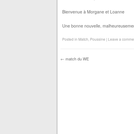
Bienvenue à Morgane et Loanne
Une bonne nouvelle, malheureusement q
Posted in
Match
,
Poussine
|
Leave a comme
←
match du WE
Post navigation