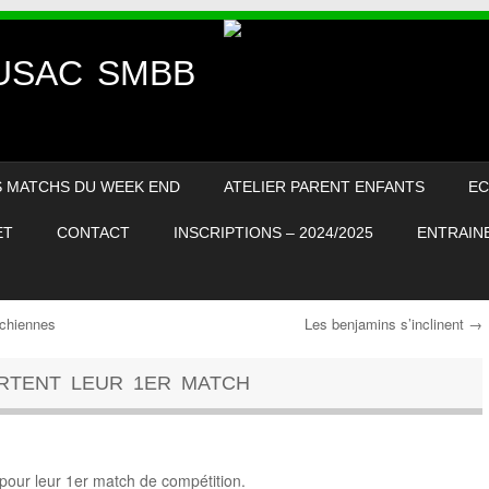
– USAC SMBB
S MATCHS DU WEEK END
ATELIER PARENT ENFANTS
EC
ET
CONTACT
INSCRIPTIONS – 2024/2025
ENTRAINE
rchiennes
Les benjamins s’inclinent
→
RTENT LEUR 1ER MATCH
pour leur 1er match de compétition.