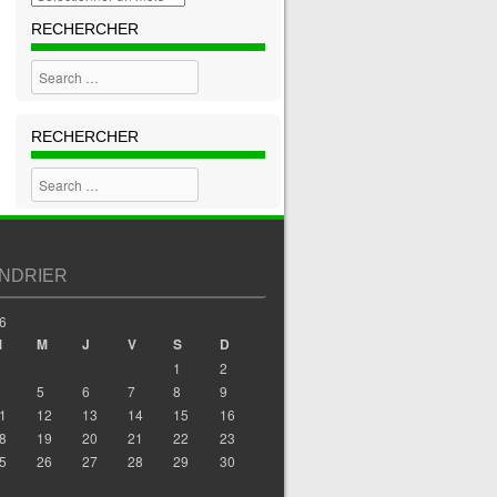
RECHERCHER
Search
RECHERCHER
Search
NDRIER
6
M
M
J
V
S
D
1
2
5
6
7
8
9
1
12
13
14
15
16
8
19
20
21
22
23
5
26
27
28
29
30