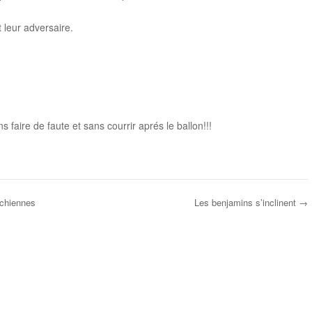
t leur adversaire.
s faire de faute et sans courrir aprés le ballon!!!
rchiennes
Les benjamins s’inclinent
→