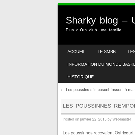
Sharky blog 
Plus qu'un club une famille
SKIP TO CONTENT
ACCUEIL
LE SMBB
LE
MENU
INFORMATION DU MONDE BASK
HISTORIQUE
←
Les poussins s’imposent fassent à ma
Post navigation
LES POUSSINNES REMPO
Posted on
janvier 22, 2015
by
Webmaster
Les poussinnes recevaient Ostricourt 