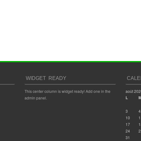
WIDGET READY
CALE
This center column is widget ready! Add one in the
août 202
L
admin panel.
3
4
10
1
17
1
24
2
31