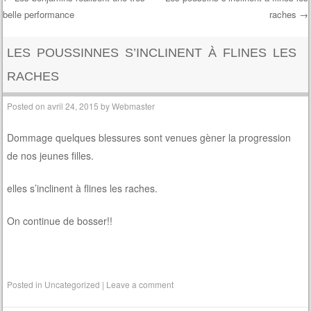
belle performance
raches
→
Post navigation
LES POUSSINNES S’INCLINENT À FLINES LES
RACHES
Posted on
avril 24, 2015
by
Webmaster
Dommage quelques blessures sont venues gèner la progression
de nos jeunes filles.
elles s’inclinent à flines les raches.
On continue de bosser!!
Posted in
Uncategorized
|
Leave a comment