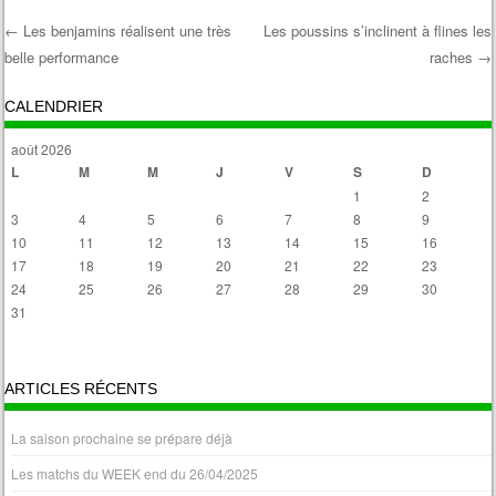
←
Les benjamins réalisent une très
Les poussins s’inclinent à flines les
belle performance
raches
→
Post navigation
CALENDRIER
août 2026
L
M
M
J
V
S
D
1
2
3
4
5
6
7
8
9
10
11
12
13
14
15
16
17
18
19
20
21
22
23
24
25
26
27
28
29
30
31
« Avr
ARTICLES RÉCENTS
La saison prochaine se prépare déjà
Les matchs du WEEK end du 26/04/2025