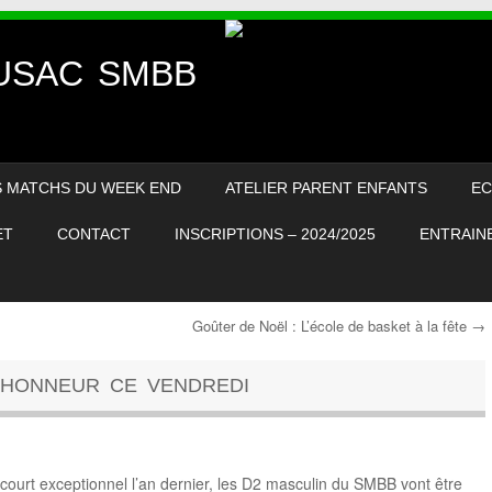
– USAC SMBB
S MATCHS DU WEEK END
ATELIER PARENT ENFANTS
EC
ET
CONTACT
INSCRIPTIONS – 2024/2025
ENTRAINE
Goûter de Noël : L’école de basket à la fête
→
L’HONNEUR CE VENDREDI
court exceptionnel l’an dernier, les D2 masculin du SMBB vont être