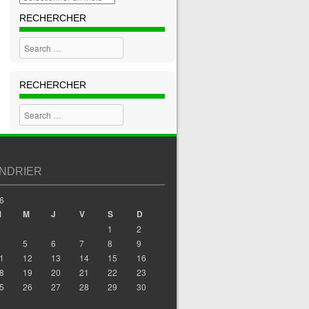
RECHERCHER
Search
RECHERCHER
Search
NDRIER
6
M
M
J
V
S
D
1
2
5
6
7
8
9
1
12
13
14
15
16
8
19
20
21
22
23
5
26
27
28
29
30