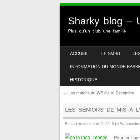
Sharky blog 
Plus qu'un club une famille
SKIP TO CONTENT
ACCUEIL
LE SMBB
LE
MENU
INFORMATION DU MONDE BASK
HISTORIQUE
←
Les matchs du WE du 10 Décembre
Post navigation
LES SÉNIORS D2 MIS À 
Posted on
décembre 9, 2016
by
Webmaster
Pour leur par