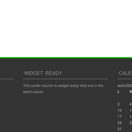
WIDGET READY
CALE
This center column is widget ready! Add one in the
août 202
L
admin panel.
3
4
10
1
17
1
24
2
31