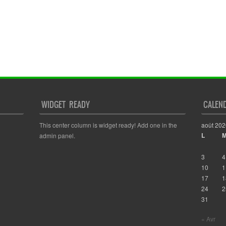
WIDGET READY
CALEN
This center column is widget ready! Add one in the
août 202
L
admin panel.
3
4
10
1
17
1
24
2
31
« Avr