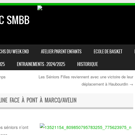
AC SMBB
CHS DU WEEK END
ATELIER PARENT ENFANTS
ECOLE DE BASKET
025
ENTRAINEMENTS – 2024/2025
HISTORIQUE
mps
Les Séniors Filles reviennent avec une victoire de leur
déplacement à Haubourdin
→
INE FACE À PONT À MARCQ/AVELIN
s séniors n’ont
ence.