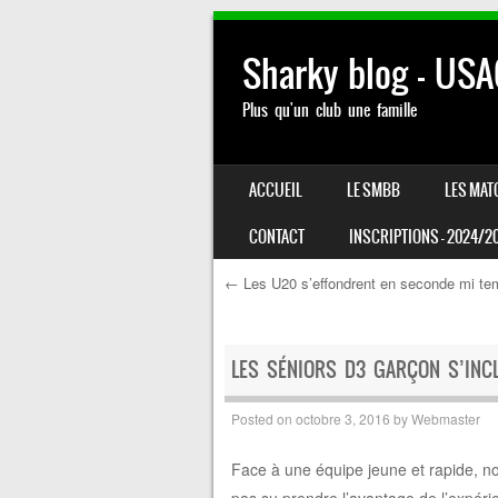
Sharky blog – US
Plus qu'un club une famille
SKIP TO CONTENT
ACCUEIL
LE SMBB
LES MAT
MENU
CONTACT
INSCRIPTIONS – 2024/2
←
Les U20 s’effondrent en seconde mi te
Post navigation
LES SÉNIORS D3 GARÇON S’INCL
Posted on
octobre 3, 2016
by
Webmaster
F
ace à une équipe jeune et rapide, no
pas su prendre l’avantage de l’expéri