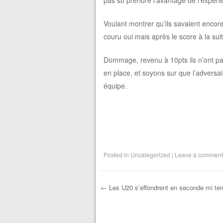
Voulant montrer qu’ils savaient encor
couru oui mais après le score à la sui
Dommage, revenu à 10pts ils n’ont pas
en place, et soyons sur que l’adversai
équipe.
Posted in
Uncategorized
|
Leave a comment
←
Les U20 s’effondrent en seconde mi te
Post navigation