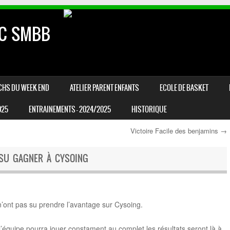
AC SMBB
CHS DU WEEK END
ATELIER PARENT ENFANTS
ECOLE DE BASKET
025
ENTRAINEMENTS – 2024/2025
HISTORIQUE
Victoire Facile des benjamins
→
S SU GAGNER À CYSOING
’ont pas su prendre l’avantage sur Cysoing.
équipe pourra jouer constament au complet les résultats seront là à