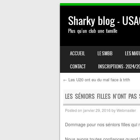
Sharky blog – US
Plus qu'un club une famille
SKIP TO CONTENT
ACCUEIL
LE SMBB
LES MAT
MENU
CONTACT
INSCRIPTIONS – 2024/2
←
Les U20 ont eu du mal face à trith
Post navigation
LES SÉNIORS FILLES N’ONT PA
Posted on
janvier 29, 2016
by
Webmaster
Dommage pour nos séniors filles qui n
Nous avons toutes confiances quand l’