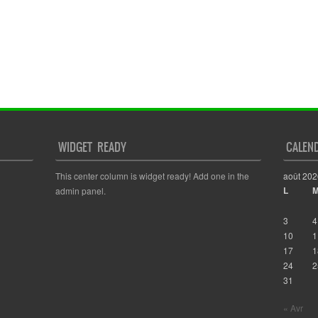
WIDGET READY
CALEN
This center column is widget ready! Add one in the
août 202
L
admin panel.
3
4
10
1
17
1
24
2
31
« Avr