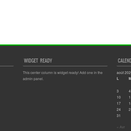
WIDGET READY
CALEN
This center column is widget ready! Add one in the
août 202
L
admin panel.
3
4
10
1
17
1
24
2
31
« Avr