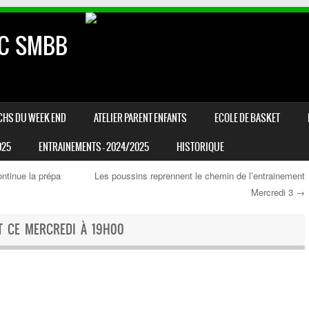
AC SMBB
CHS DU WEEK END
ATELIER PARENT ENFANTS
ECOLE DE BASKET
025
ENTRAINEMENTS – 2024/2025
HISTORIQUE
ontinue la prépa
Les poussins reprennent le chemin de l’entrainement
Mercredi 3
→
T CE MERCREDI À 19H00