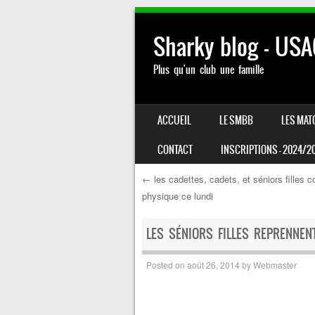
Sharky blog – US
Plus qu'un club une famille
SKIP TO CONTENT
ACCUEIL
LE SMBB
LES MAT
MENU
CONTACT
INSCRIPTIONS – 2024/2
←
les cadettes, cadets, et séniors filles c
physique ce lundi
Post navigation
LES SÉNIORS FILLES REPRENNEN
Posted on
août 26, 2014
by
Webmaster