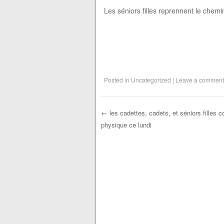
Les séniors filles reprennent le chem
Posted in
Uncategorized
|
Leave a comment
←
les cadettes, cadets, et séniors filles c
physique ce lundi
Post navigation