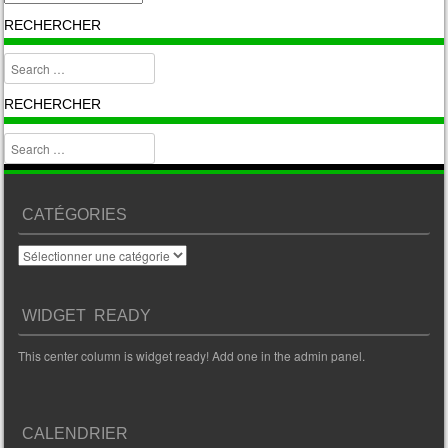
RECHERCHER
Search
RECHERCHER
Search
CATÉGORIES
Catégories
WIDGET READY
This center column is widget ready! Add one in the admin panel.
CALENDRIER