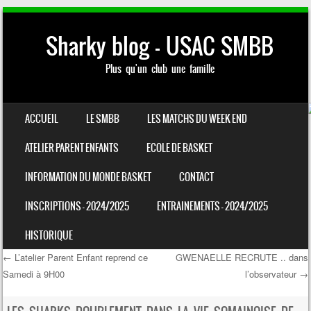
Sharky blog – USAC SMBB
Plus qu'un club une famille
SKIP TO CONTENT
ACCUEIL
LE SMBB
LES MATCHS DU WEEK END
MENU
ATELIER PARENT ENFANTS
ECOLE DE BASKET
INFORMATION DU MONDE BASKET
CONTACT
INSCRIPTIONS – 2024/2025
ENTRAINEMENTS – 2024/2025
HISTORIQUE
←
L’atelier Parent Enfant reprend ce
GWENAELLE RECRUTE .. dans
Samedi à 9H00
l’observateur
→
Post navigation