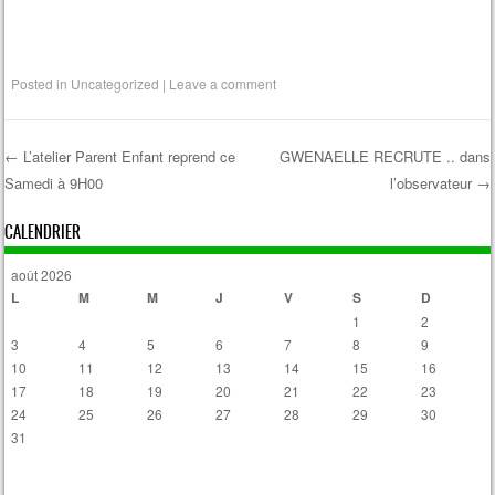
Posted in
Uncategorized
|
Leave a comment
←
L’atelier Parent Enfant reprend ce
GWENAELLE RECRUTE .. dans
Samedi à 9H00
l’observateur
→
Post navigation
CALENDRIER
août 2026
L
M
M
J
V
S
D
1
2
3
4
5
6
7
8
9
10
11
12
13
14
15
16
17
18
19
20
21
22
23
24
25
26
27
28
29
30
31
« Avr