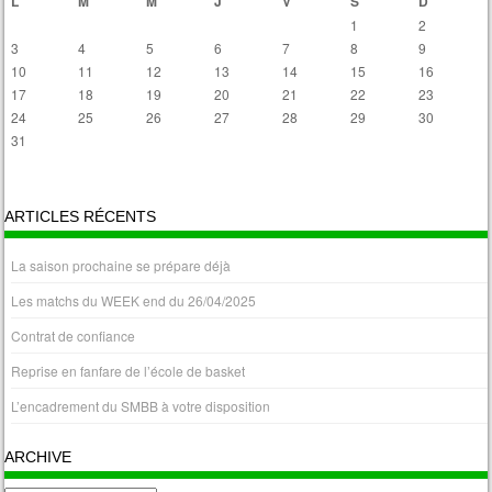
L
M
M
J
V
S
D
1
2
3
4
5
6
7
8
9
10
11
12
13
14
15
16
17
18
19
20
21
22
23
24
25
26
27
28
29
30
31
« Avr
ARTICLES RÉCENTS
La saison prochaine se prépare déjà
Les matchs du WEEK end du 26/04/2025
Contrat de confiance
Reprise en fanfare de l’école de basket
L’encadrement du SMBB à votre disposition
ARCHIVE