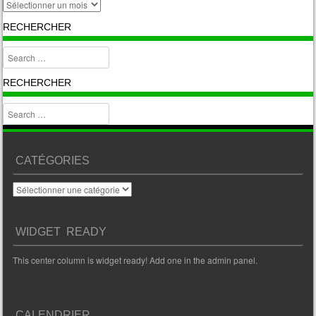
archive
RECHERCHER
Search
RECHERCHER
Search
CATÉGORIES
Catégories
WIDGET READY
This center column is widget ready! Add one in the admin panel.
CALENDRIER