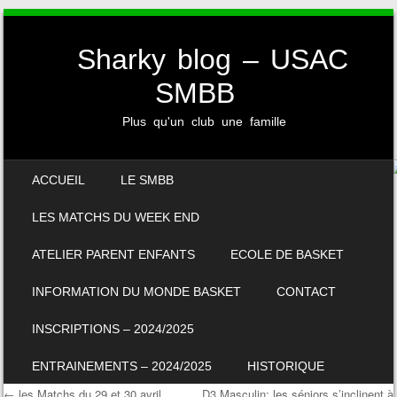
Sharky blog – USAC
SMBB
Plus qu'un club une famille
SKIP TO CONTENT
ACCUEIL
LE SMBB
MENU
LES MATCHS DU WEEK END
ATELIER PARENT ENFANTS
ECOLE DE BASKET
INFORMATION DU MONDE BASKET
CONTACT
INSCRIPTIONS – 2024/2025
ENTRAINEMENTS – 2024/2025
HISTORIQUE
←
les Matchs du 29 et 30 avril
D3 Masculin: les séniors s’inclinent à