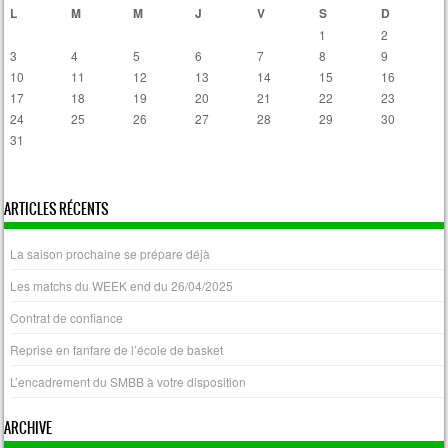
L
M
M
J
V
S
D
1
2
3
4
5
6
7
8
9
10
11
12
13
14
15
16
17
18
19
20
21
22
23
24
25
26
27
28
29
30
31
« Avr
ARTICLES RÉCENTS
La saison prochaine se prépare déjà
Les matchs du WEEK end du 26/04/2025
Contrat de confiance
Reprise en fanfare de l’école de basket
L’encadrement du SMBB à votre disposition
ARCHIVE