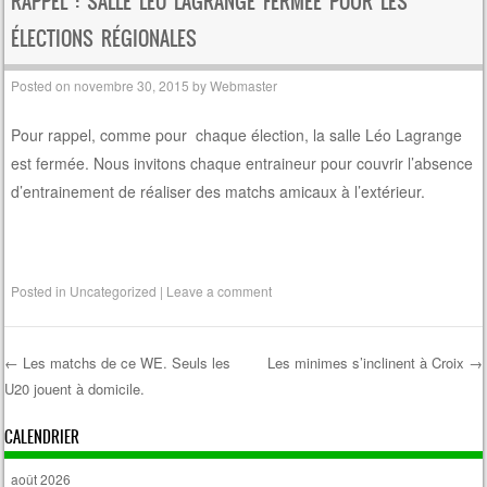
RAPPEL : SALLE LÉO LAGRANGE FERMÉE POUR LES
ÉLECTIONS RÉGIONALES
Posted on
novembre 30, 2015
by
Webmaster
Pour rappel, comme pour chaque élection, la salle Léo Lagrange
est fermée. Nous invitons chaque entraineur pour couvrir l’absence
d’entrainement de réaliser des matchs amicaux à l’extérieur.
Posted in
Uncategorized
|
Leave a comment
←
Les matchs de ce WE. Seuls les
Les minimes s’inclinent à Croix
→
U20 jouent à domicile.
Post navigation
CALENDRIER
août 2026