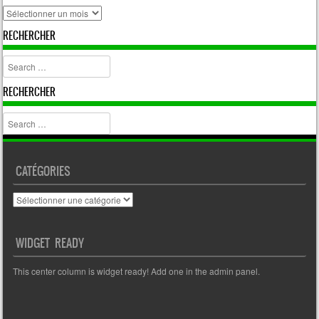
archive
RECHERCHER
Search
RECHERCHER
Search
CATÉGORIES
Catégories
WIDGET READY
This center column is widget ready! Add one in the admin panel.