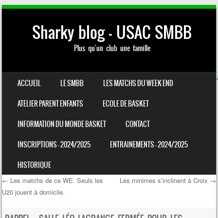
Sharky blog – USAC SMBB
Plus qu'un club une famille
SKIP TO CONTENT
ACCUEIL
LE SMBB
LES MATCHS DU WEEK END
MENU
ATELIER PARENT ENFANTS
ECOLE DE BASKET
INFORMATION DU MONDE BASKET
CONTACT
INSCRIPTIONS – 2024/2025
ENTRAINEMENTS – 2024/2025
HISTORIQUE
←
Les matchs de ce WE. Seuls les
Les minimes s’inclinent à Croix
→
U20 jouent à domicile.
Post navigation