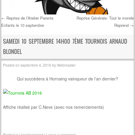
←
Reprise de l’Atelier Parents
Reprise Générale: Tout le monde
Enfants le 10 septembre
Reprend
→
Post navigation
SAMEDI 10 SEPTEMBRE 14H00 7ÈME TOURNOIS ARNAUD
BLONDEL
Posted on
septembre 4, 2016
by
Webmaster
Qui succédera à Hornaing vainqueur de l’an dernier?
Affiche réalisé par C.Neve (avec nos remerciements)
Posted in
Uncategorized
|
Leave a comment