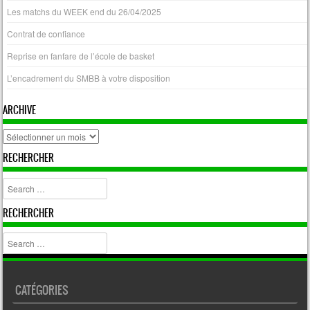
Les matchs du WEEK end du 26/04/2025
Contrat de confiance
Reprise en fanfare de l’école de basket
L’encadrement du SMBB à votre disposition
ARCHIVE
archive
RECHERCHER
Search
RECHERCHER
Search
CATÉGORIES