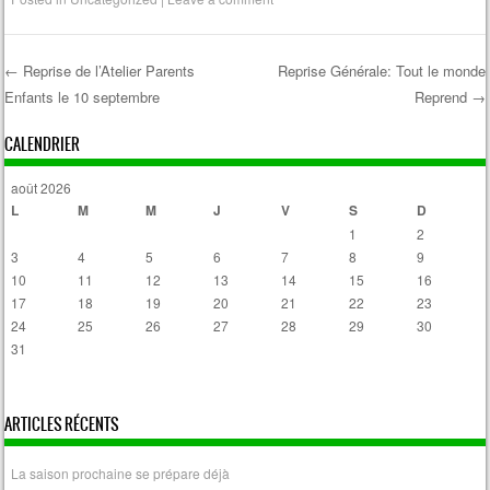
←
Reprise de l’Atelier Parents
Reprise Générale: Tout le monde
Enfants le 10 septembre
Reprend
→
Post navigation
CALENDRIER
août 2026
L
M
M
J
V
S
D
1
2
3
4
5
6
7
8
9
10
11
12
13
14
15
16
17
18
19
20
21
22
23
24
25
26
27
28
29
30
31
« Avr
ARTICLES RÉCENTS
La saison prochaine se prépare déjà