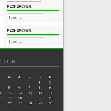
RECHERCHER
Search
RECHERCHER
Search
NDRIER
6
M
M
J
V
S
D
1
2
5
6
7
8
9
1
12
13
14
15
16
8
19
20
21
22
23
5
26
27
28
29
30