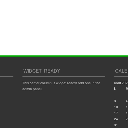
WIDGET READY
CALE
This center column is widget ready! Add one in the
août 202
L
admin panel.
3
4
10
1
17
1
24
2
31