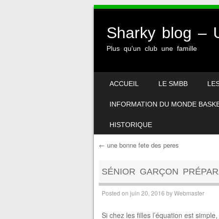
Sharky blog 
Plus qu'un club une famille
SKIP TO CONTENT
ACCUEIL
LE SMBB
LE
MENU
INFORMATION DU MONDE BASK
HISTORIQUE
←
une bonne fete des peres
Post navigation
SÉNIOR GARÇON PRÉPAR
Posted on
juin 20, 2016
by
Webmaster
Si chez les filles l’équation est simple