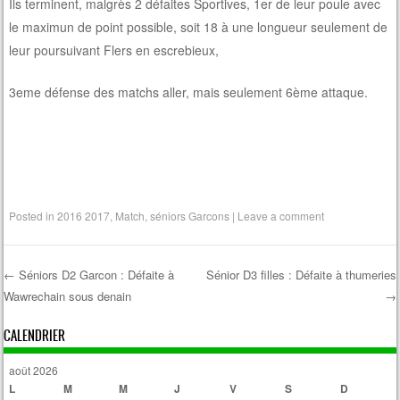
Ils terminent, malgrès 2 défaites Sportives, 1er de leur poule avec
le maximun de point possible, soit 18 à une longueur seulement de
leur poursuivant Flers en escrebieux,
3eme défense des matchs aller, mais seulement 6ème attaque.
Posted in
2016 2017
,
Match
,
séniors Garcons
|
Leave a comment
←
Séniors D2 Garcon : Défaite à
Sénior D3 filles : Défaite à thumeries
Wawrechain sous denain
→
Post navigation
CALENDRIER
août 2026
L
M
M
J
V
S
D