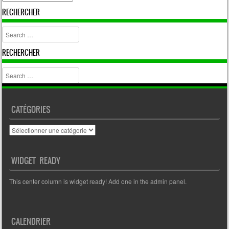
RECHERCHER
Search
RECHERCHER
Search
CATÉGORIES
Catégories
WIDGET READY
This center column is widget ready! Add one in the admin panel.
CALENDRIER