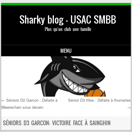
Sharky blog – USAC SMBB
Plus qu'un club une famille
MENU
Skip to content
←
Séniors D2 Garcon : Défaite à
Sénior D3 filles : Défaite à thumeries
Wawrechain sous denain
→
Post navigation
SÉNIORS D3 GARCON: VICTOIRE FACE À SAINGHIN