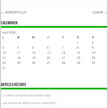
←
SENIOR FILLE
LOISIR
→
Post navigation
CALENDRIER
août 2026
L
M
M
J
V
S
D
1
2
3
4
5
6
7
8
9
10
11
12
13
14
15
16
17
18
19
20
21
22
23
24
25
26
27
28
29
30
31
« Avr
ARTICLES RÉCENTS
La saison prochaine se prépare déjà
Les matchs du WEEK end du 26/04/2025