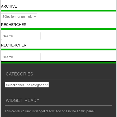
ARCHIVE
archive
RECHERCHER
Search
RECHERCHER
Search
CATÉGORIES
Catégories
WIDGET READY
This center column is widget ready! Add one in the admin panel.