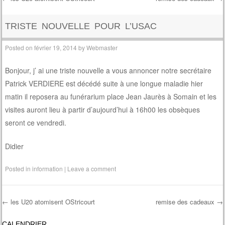
Post navigation
TRISTE NOUVELLE POUR L’USAC
Posted on
février 19, 2014
by
Webmaster
Bonjour, j’ ai une triste nouvelle a vous annoncer notre secrétaire
Patrick VERDIERE est décédé suite à une longue maladie hier
matin il reposera au funérarium place Jean Jaurès à Somain et les
visites auront lieu à partir d’aujourd’hui à 16h00 les obsèques
seront ce vendredi.
Didier
Posted in
information
|
Leave a comment
←
les U20 atomisent OStricourt
remise des cadeaux
→
Post navigation
CALENDRIER