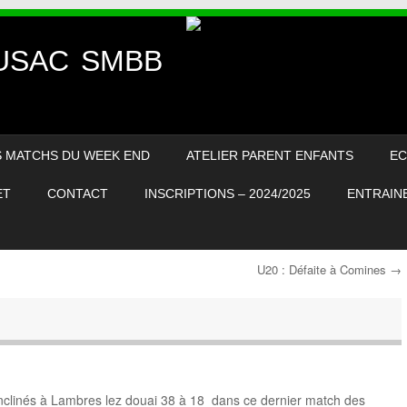
– USAC SMBB
S MATCHS DU WEEK END
ATELIER PARENT ENFANTS
EC
ET
CONTACT
INSCRIPTIONS – 2024/2025
ENTRAINE
U20 : Défaite à Comines
→
nclinés à Lambres lez douai 38 à 18 dans ce dernier match des