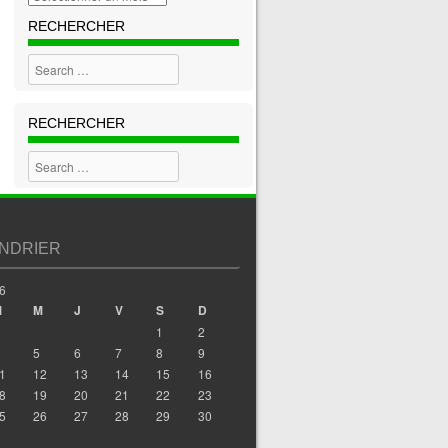
RECHERCHER
Search
RECHERCHER
Search
NDRIER
6
M
M
J
V
S
D
1
2
5
6
7
8
9
1
12
13
14
15
16
8
19
20
21
22
23
5
26
27
28
29
30