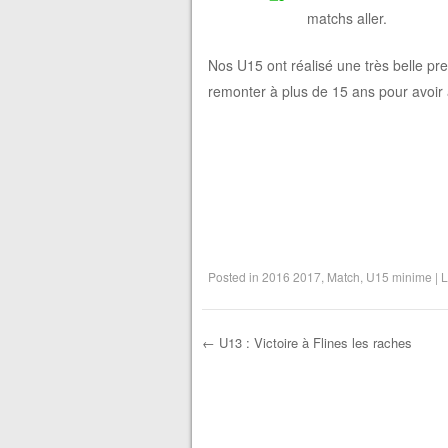
matchs aller.
Nos U15 ont réalisé une très belle pre
remonter à plus de 15 ans pour avoir a
Posted in
2016 2017
,
Match
,
U15 minime
|
L
←
U13 : Victoire à Flines les raches
Post navigation