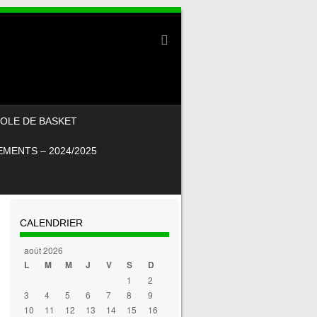
OLE DE BASKET
MENTS – 2024/2025
CALENDRIER
août 2026
L
M
M
J
V
S
D
1
2
3
4
5
6
7
8
9
10
11
12
13
14
15
16