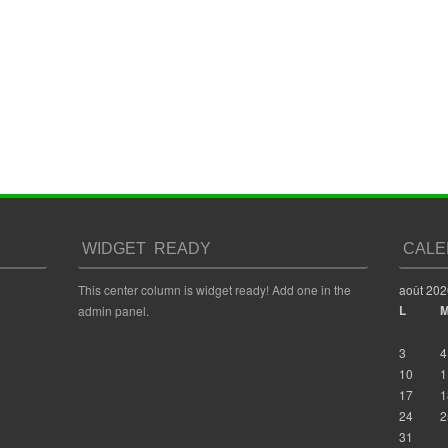
WIDGET READY
CALE
This center column is widget ready! Add one in the
août 202
L
admin panel.
3
4
10
1
17
1
24
2
31