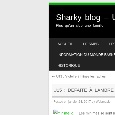
Sharky blog 
Plus qu'un club une famille
SKIP TO CONTENT
ACCUEIL
LE SMBB
LE
MENU
INFORMATION DU MONDE BASK
HISTORIQUE
←
U13 : Victoire à Flines les raches
Post navigation
U15 : DÉFAITE À LAMBRE
Posted on
janvier 24, 2017
by
Webmaster
Les minimes se sont i