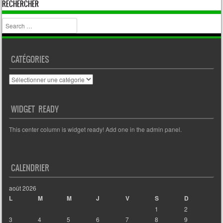
RECHERCHER
Search
CATÉGORIES
Catégories
WIDGET READY
This center column is widget ready! Add one in the admin panel.
CALENDRIER
août 2026
L
M
M
J
V
S
D
1
2
3
4
5
6
7
8
9