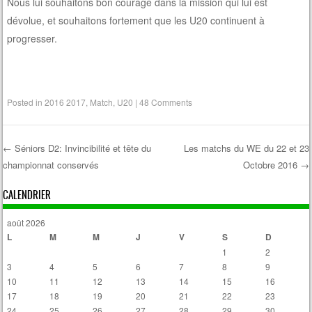
Nous lui souhaitons bon courage dans la mission qui lui est
dévolue, et souhaitons fortement que les U20 continuent à
progresser.
Posted in
2016 2017
,
Match
,
U20
|
48 Comments
←
Séniors D2: Invincibilité et tête du
Les matchs du WE du 22 et 23
championnat conservés
Octobre 2016
→
Post navigation
CALENDRIER
août 2026
L
M
M
J
V
S
D
1
2
3
4
5
6
7
8
9
10
11
12
13
14
15
16
17
18
19
20
21
22
23
24
25
26
27
28
29
30