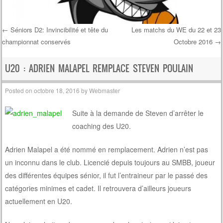
←
Séniors D2: Invincibilité et tête du
Les matchs du WE du 22 et 23
championnat conservés
Octobre 2016
→
Post navigation
U20 : ADRIEN MALAPEL REMPLACE STEVEN POULAIN
Posted on
octobre 18, 2016
by
Webmaster
Suite à la demande de Steven d’arrêter le
coaching des U20.
Adrien Malapel a été nommé en remplacement. Adrien n’est pas
un inconnu dans le club. Licencié depuis toujours au SMBB, joueur
des différentes équipes sénior, il fut l’entraineur par le passé des
catégories minimes et cadet. Il retrouvera d’ailleurs joueurs
actuellement en U20.